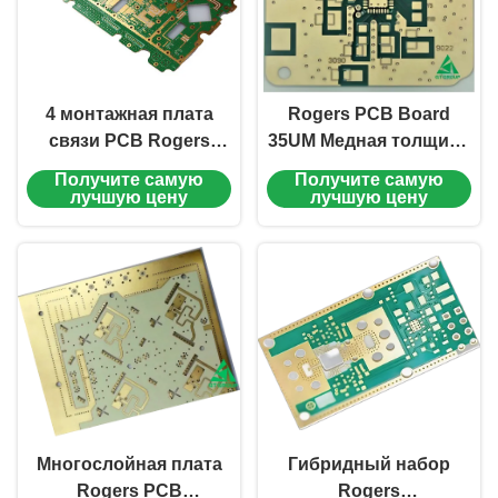
4 монтажная плата
Rogers PCB Board
связи PCB Rogers
35UM Медная толщина
слоя
Идеально подходит
Получите самую
Получите самую
высокочастотных FR4
для микроволновой
лучшую цену
лучшую цену
гибридная
электроники и
обработки сигналов
Многослойная плата
Гибридный набор
Rogers PCB
Rogers