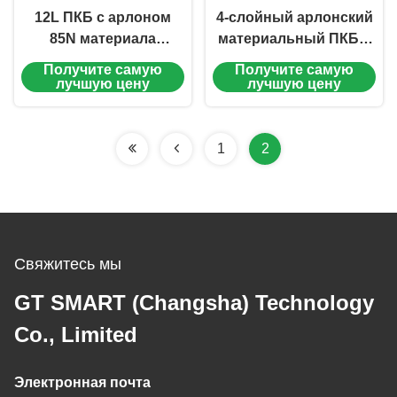
12L ПКБ с арлоном
4-слойный арлонский
85N материала
материальный ПКБ с
высокоточность ПКБ
ENIG 1,6 мм для
Получите самую
Получите самую
твердое золото плату
коммуникационных
лучшую цену
лучшую цену
продуктов
1
2
Свяжитесь мы
GT SMART (Changsha) Technology
Co., Limited
Электронная почта