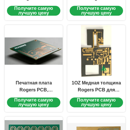
оптимизирована для
высокочастотный
Получите самую
Получите самую
превосходных
ПКБ медная толщина
лучшую цену
лучшую цену
электрических
1OZ предназначен для
характеристик
передачи сигнала
Печатная плата
1OZ Медная толщина
Rogers PCB,
Rogers PCB для
разработанная EING
микроволновых и
Получите самую
Получите самую
для
радиочастотных схем
лучшую цену
лучшую цену
телекоммуникаций