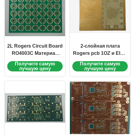
2L Rogers Circuit Board
2-слойная плата
RO4003C Материал
Rogers pcb 1OZ и EING
1.6mm 1OZ Краевое
материал RO4350B с
Получите самую
Получите самую
покрытие Зелёный
высококачественной
лучшую цену
лучшую цену
Soldermask EING
передачей сигнала