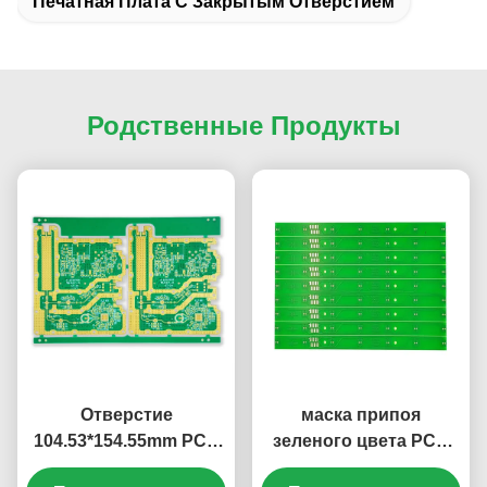
Печатная Плата С Закрытым Отверстием
Родственные Продукты
Отверстие
маска припоя
104.53*154.55mm PCB
зеленого цвета PCB
RO4003C+KB6160A
собрания FR4 Rogers