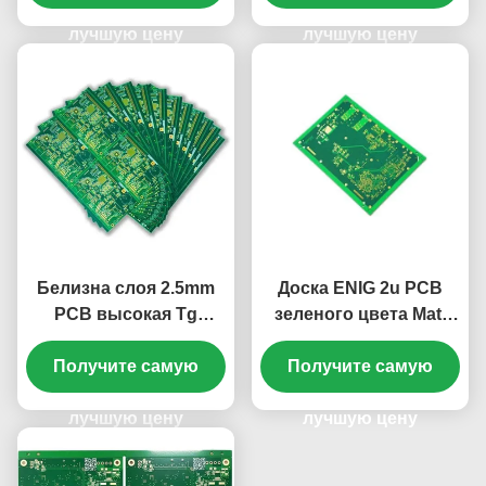
твердая»
зеленая
лучшую цену
лучшую цену
Белизна слоя 2.5mm
Доска ENIG 2u PCB
PCB высокая Tg
зеленого цвета Matt
S1000-2 12 ENIG 2u»
электрическая
Получите самую
твердая зеленая
твердая» 12 слоя
Получите самую
2.2mm
лучшую цену
лучшую цену