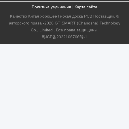
Политика уединения
|
Карта сайта
Качество Китая хорошее Гибкая доска PCB Поставщик. ©
авторского права -2026 GT SMART (Changsha) Technology
Co., Limited . Все права защищены.
粤ICP备2022106766号-1