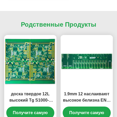
Родственные Продукты
доска твердое 12L
1.9mm 12 наслаивают
высокий Tg S1000-2
высокое белизна ENIG
ENIG 2u PCB 1.66mm
S1000-2 Tg твердая
Получите самую
разнослоистая
Получите самую
PCB доска 2u»