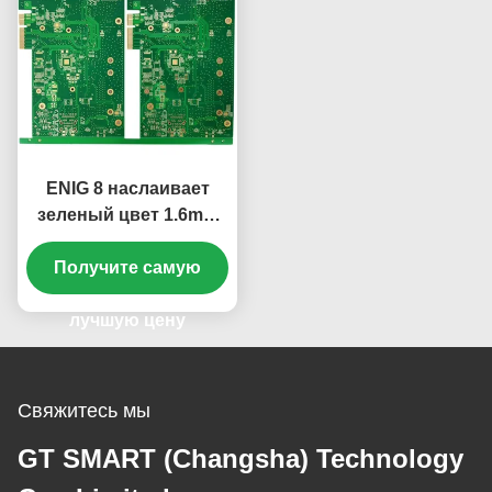
ENIG 8 наслаивает
зеленый цвет 1.6mm
твердого Silkscreen
белый KB6160A доски
Получите самую
PCB
лучшую цену
Свяжитесь мы
GT SMART (Changsha) Technology