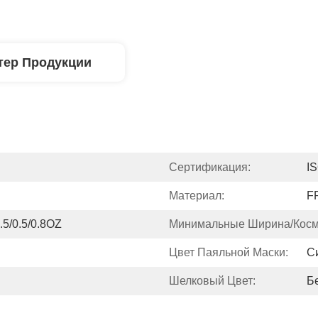
тер Продукции
Сертификация:
I
Материал:
F
0.5/0.5/0.8OZ
Минимальные Ширина/космо
Цвет Паяльной Маски:
С
Шелковый Цвет:
Б