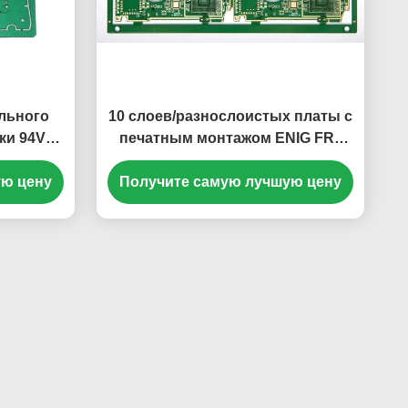
льного
10 слоев/разнослоистых платы с
ки 94V0
печатным монтажом ENIG FR4
я
EM825 HDI
ую цену
Получите самую лучшую цену