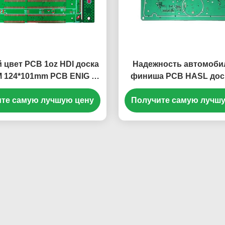
 цвет PCB 1oz HDI доска
Надежность автомоби
M 124*101mm PCB ENIG 16
финиша PCB HASL дос
слоев
PCB HDI высока
те самую лучшую цену
Получите самую лучш