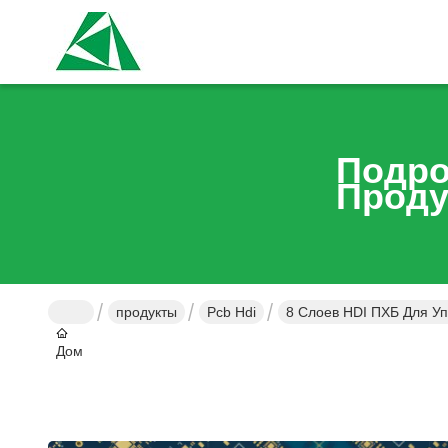
Подро
Проду
продукты
Pcb Hdi
8 Слоев HDI ПХБ Для У
Дом