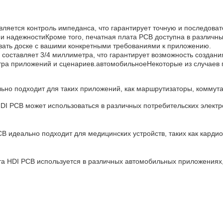
ляется контроль импеданса, что гарантирует точную и последоват
 надежностиКроме того, печатная плата PCB доступна в различных
овать доске с вашими конкретными требованиями к приложению.
составляет 3/4 миллиметра, что гарантирует возможность создани
тра приложений и сценариев.автомобильноеНекоторые из случаев 
ьно подходит для таких приложений, как маршрутизаторы, коммута
DI PCB может использоваться в различных потребительских электр
B идеально подходит для медицинских устройств, таких как кард
 HDI PCB используется в различных автомобильных приложениях, 