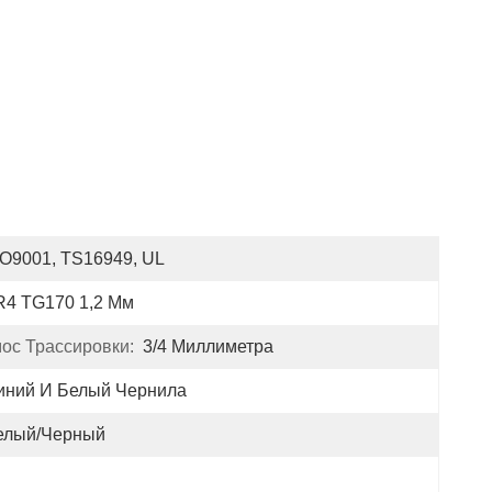
SO9001, TS16949, UL
R4 TG170 1,2 Мм
с Трассировки:
3/4 Миллиметра
иний И Белый Чернила
елый/черный