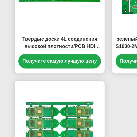
Твердые доски 4L соединения
зеленый
высокой плотности/PCB HDI
S1000-2
разнослоистый
Получите самую лучшую цену
Получи