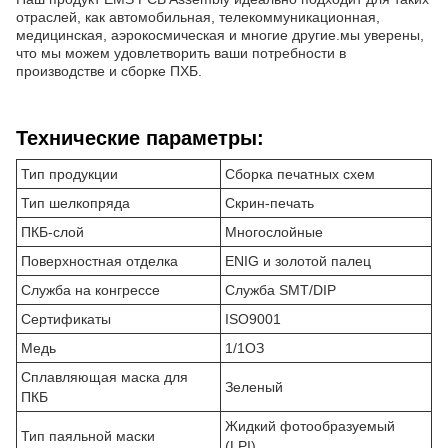
отраслей, как автомобильная, телекоммуникационная,
медицинская, аэрокосмическая и многие другие.мы уверены,
что мы можем удовлетворить ваши потребности в
производстве и сборке ПХБ.
Технические параметры:
Тип продукции
Сборка печатных схем
Тип шелкопряда
Скрин-печать
ПКБ-слой
Многослойные
Поверхностная отделка
ENIG и золотой палец
Служба на конгрессе
Служба SMT/DIP
Сертификаты
ISO9001
Медь
1/1ОЗ
Сплавляющая маска для
Зеленый
ПКБ
Жидкий фотообразуемый
Тип паяльной маски
(LPI)