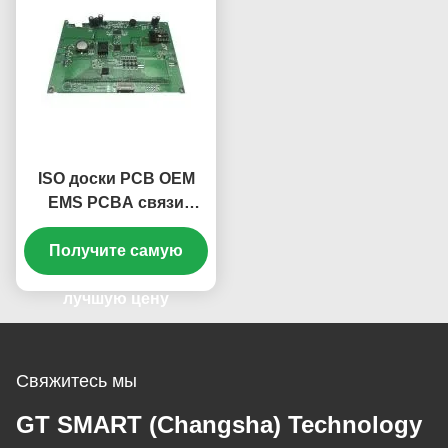
ISO доски PCB OEM
EMS PCBA связи
5G/ODM Programmable
Получите самую
лучшую цену
Свяжитесь мы
GT SMART (Changsha) Technology