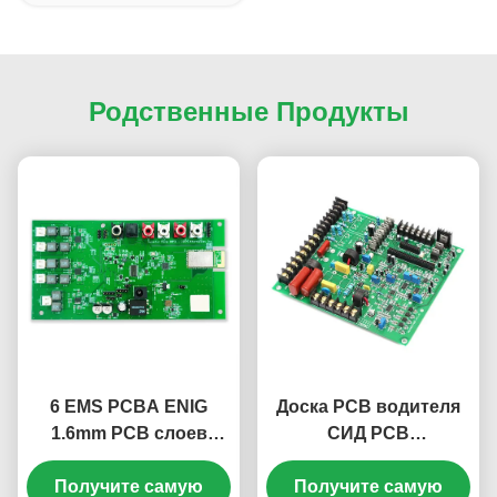
Родственные Продукты
6 EMS PCBA ENIG
Доска PCB водителя
1.6mm PCB слоев
СИД PCB
собрания FR408
изготовленная на
0.25mm компонентов
Получите самую
Получите самую
заказ FR4 1.6mm