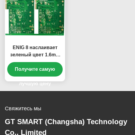
ENIG 8 наслаивает
зеленый цвет 1.6mm
твердого Silkscreen
белый KB6160A доски
Получите самую
PCB
лучшую цену
Свяжитесь мы
GT SMART (Changsha) Technology
Co., Limited