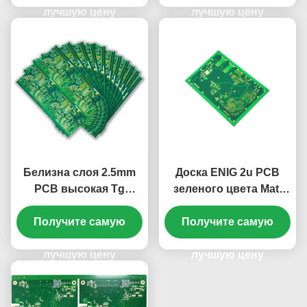
лучшую цену
лучшую цену
Белизна слоя 2.5mm
Доска ENIG 2u PCB
PCB высокая Tg
зеленого цвета Matt
S1000-2 12 ENIG 2u»
электрическая
Получите самую
твердая зеленая
твердая» 12 слоя
Получите самую
2.2mm
лучшую цену
лучшую цену