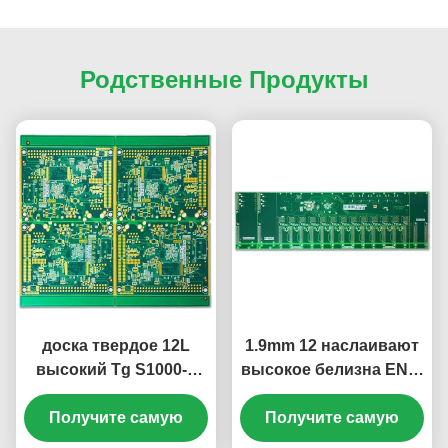
Родственные Продукты
доска твердое 12L
1.9mm 12 наслаивают
высокий Tg S1000-2
высокое белизна ENIG
ENIG 2u PCB 1.66mm
S1000-2 Tg твердая
Получите самую
разнослоистая
Получите самую
PCB доска 2u»
твердая»
зеленая