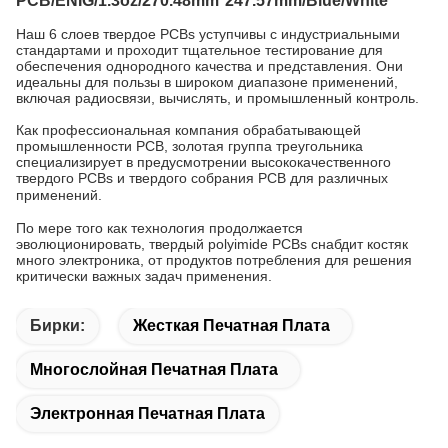
PCB/ENIG/1.3oz/270.48mm*247.57mm/Blue/White
Наш 6 слоев твердое PCBs уступчивы с индустриальными
стандартами и проходит тщательное тестирование для
обеспечения однородного качества и представления. Они
идеальны для пользы в широком диапазоне применений,
включая радиосвязи, вычислять, и промышленный контроль.
Как профессиональная компания обрабатывающей
промышленности PCB, золотая группа треугольника
специализирует в предусмотрении высококачественного
твердого PCBs и твердого собрания PCB для различных
применений.
По мере того как технология продолжается
эволюционировать, твердый polyimide PCBs снабдит костяк
много электроника, от продуктов потребления для решения
критически важных задач применения.
Бирки:
Жесткая Печатная Плата
Многослойная Печатная Плата
Электронная Печатная Плата